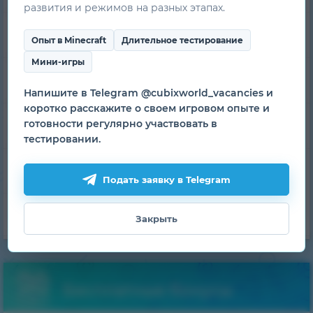
развития и режимов на разных этапах.
Рейтинг игроков
Опыт в Minecraft
Длительное тестирование
Мини-игры
Банлист
Напишите в Telegram @cubixworld_vacancies и
коротко расскажите о своем игровом опыте и
готовности регулярно участвовать в
Вопрос-Ответ
тестировании.
Техническая поддержка
Подать заявку в Telegram
Команда проекта
Закрыть
Бесплатные бонусы