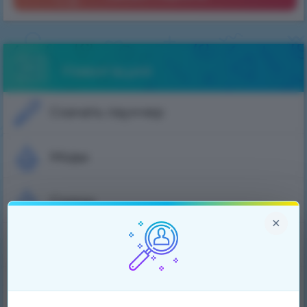
Навигация
Скачать лаунчер
Моды
Скины
×
Плащи
Рейтинг игроков