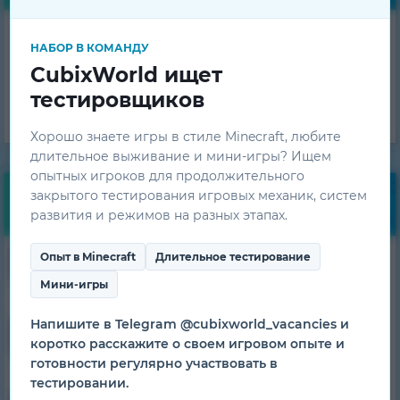
Получай ежедневные
НАБОР В КОМАНДУ
бонусы!
CubixWorld ищет
тестировщиков
ПОЛУЧИТЬ
Хорошо знаете игры в стиле Minecraft, любите
длительное выживание и мини-игры? Ищем
опытных игроков для продолжительного
закрытого тестирования игровых механик, систем
Мониторинг
развития и режимов на разных этапах.
16
1.7.10
Опыт в Minecraft
Длительное тестирование
HiTech
1 сервер
Мини-игры
из 500
Напишите в Telegram @cubixworld_vacancies и
8
1.7.10
SkyTech
коротко расскажите о своем игровом опыте и
1 сервер
из 300
готовности регулярно участвовать в
тестировании.