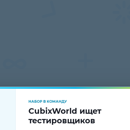
НАБОР В КОМАНДУ
CubixWorld ищет
тестировщиков