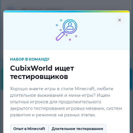
Вопрос-Ответ
×
Техническая поддержка
Команда проекта
НАБОР В КОМАНДУ
CubixWorld ищет
тестировщиков
Бесплатные бонусы
Хорошо знаете игры в стиле Minecraft, любите
длительное выживание и мини-игры? Ищем
Получай ежедневные
опытных игроков для продолжительного
бонусы!
закрытого тестирования игровых механик, систем
развития и режимов на разных этапах.
ПОЛУЧИТЬ
Опыт в Minecraft
Длительное тестирование