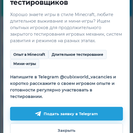
тестировщиков
Мониторинг
Хорошо знаете игры в стиле Minecraft, любите
длительное выживание и мини-игры? Ищем
74
1.7.10
HiTech
опытных игроков для продолжительного
1 сервер
закрытого тестирования игровых механик, систем
из 500
развития и режимов на разных этапах.
32
1.7.10
SkyTech
Опыт в Minecraft
Длительное тестирование
1 сервер
из 300
Мини-игры
92
1.7.10
TechnoMagic
Напишите в Telegram @cubixworld_vacancies и
1 сервер
коротко расскажите о своем игровом опыте и
из 750
готовности регулярно участвовать в
23
1.7.10
тестировании.
MagicRPG
1 сервер
из 500
Подать заявку в Telegram
14
1.7.10
Galaxy
1 сервер
Закрыть
из 100