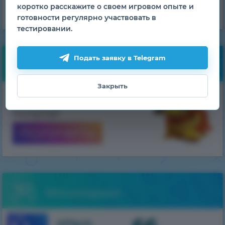
коротко расскажите о своем игровом опыте и
Команда проекта
готовности регулярно участвовать в
тестировании.
Подать заявку в Telegram
Бесплатные бонусы
Закрыть
Получай ежедневные
бонусы!
ПОЛУЧИТЬ
Мониторинг
1.7.10
HiTech