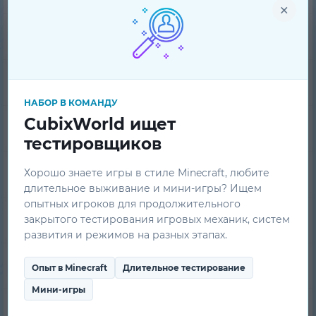
×
Моды
Скины
НАБОР В КОМАНДУ
CubixWorld ищет
Плащи
тестировщиков
Хорошо знаете игры в стиле Minecraft, любите
Рейтинг игроков
длительное выживание и мини-игры? Ищем
опытных игроков для продолжительного
Банлист
закрытого тестирования игровых механик, систем
развития и режимов на разных этапах.
Вопрос-Ответ
Опыт в Minecraft
Длительное тестирование
Мини-игры
Техническая поддержка