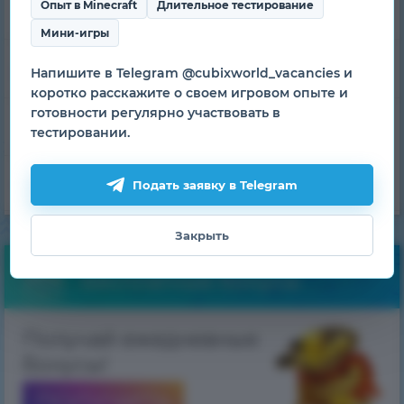
Опыт в Minecraft
Длительное тестирование
Банлист
Мини-игры
Вопрос-Ответ
Напишите в Telegram @cubixworld_vacancies и
коротко расскажите о своем игровом опыте и
готовности регулярно участвовать в
Техническая поддержка
тестировании.
Команда проекта
Подать заявку в Telegram
Закрыть
Бесплатные бонусы
Получай ежедневные
бонусы!
ПОЛУЧИТЬ