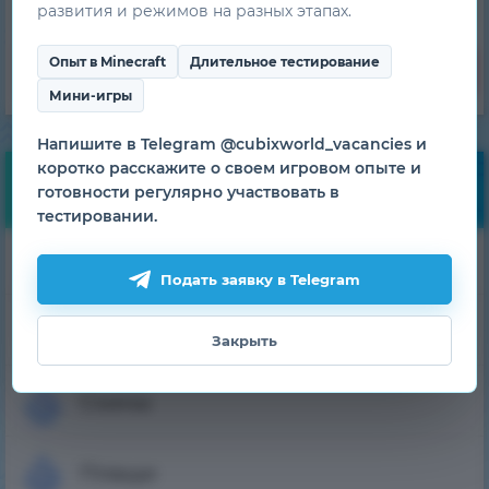
Регистрация
развития и режимов на разных этапах.
Опыт в Minecraft
Длительное тестирование
Забыл пароль
Мини-игры
Напишите в Telegram @cubixworld_vacancies и
коротко расскажите о своем игровом опыте и
Навигация
готовности регулярно участвовать в
тестировании.
Скачать лаунчер
Подать заявку в Telegram
Моды
Закрыть
Скины
Плащи