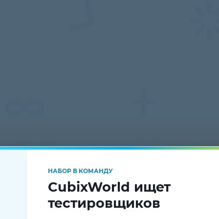
НАБОР В КОМАНДУ
CubixWorld ищет
тестировщиков