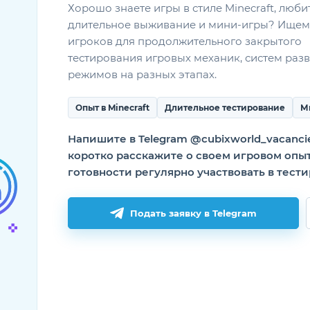
Хорошо знаете игры в стиле Minecraft, люби
длительное выживание и мини-игры? Ищем
игроков для продолжительного закрытого
тестирования игровых механик, систем разв
режимов на разных этапах.
Опыт в Minecraft
Длительное тестирование
М
Напишите в Telegram @cubixworld_vacanci
коротко расскажите о своем игровом опы
готовности регулярно участвовать в тест
Подать заявку в Telegram