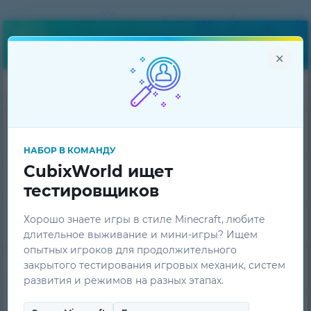
Навигация
×
Скачать лаунчер
Моды
НАБОР В КОМАНДУ
CubixWorld ищет
Скины
тестировщиков
Хорошо знаете игры в стиле Minecraft, любите
Плащи
длительное выживание и мини-игры? Ищем
опытных игроков для продолжительного
закрытого тестирования игровых механик, систем
Рейтинг игроков
развития и режимов на разных этапах.