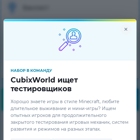
Банлист
×
Вопрос-Ответ
Техническая поддержка
Команда проекта
НАБОР В КОМАНДУ
CubixWorld ищет
тестировщиков
Бесплатные бонусы
Хорошо знаете игры в стиле Minecraft, любите
длительное выживание и мини-игры? Ищем
опытных игроков для продолжительного
Получай ежедневные
закрытого тестирования игровых механик, систем
бонусы!
развития и режимов на разных этапах.