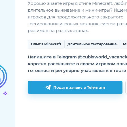
Хорошо знаете игры в стиле Minecraft, люби
длительное выживание и мини-игры? Ищем
игроков для продолжительного закрытого
тестирования игровых механик, систем разв
режимов на разных этапах.
Опыт в Minecraft
Длительное тестирование
М
Напишите в Telegram @cubixworld_vacanci
коротко расскажите о своем игровом опы
готовности регулярно участвовать в тест
Подать заявку в Telegram