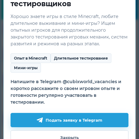
тестировщиков
Мониторинг
Хорошо знаете игры в стиле Minecraft, любите
длительное выживание и мини-игры? Ищем
73
1.7.10
HiTech
опытных игроков для продолжительного
1 сервер
закрытого тестирования игровых механик, систем
из 500
развития и режимов на разных этапах.
37
1.7.10
SkyTech
Опыт в Minecraft
Длительное тестирование
1 сервер
из 300
Мини-игры
1.7.10
TechnoMagic
Напишите в Telegram @cubixworld_vacancies и
1 сервер
коротко расскажите о своем игровом опыте и
100
готовности регулярно участвовать в
тестировании.
из 750
32
1.7.10
MagicRPG
Подать заявку в Telegram
1 сервер
из 500
Закрыть