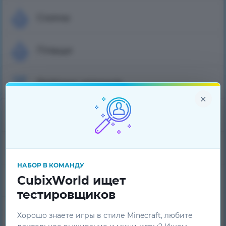
Скины
Плащи
Рейтинг игроков
×
Банлист
Вопрос-Ответ
НАБОР В КОМАНДУ
CubixWorld ищет
Техническая поддержка
тестировщиков
Команда проекта
Хорошо знаете игры в стиле Minecraft, любите