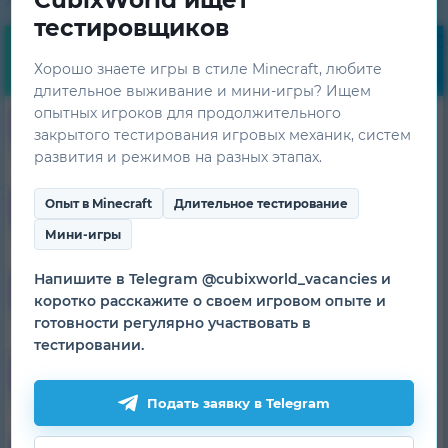
CubixWorld ищет
тестировщиков
Мониторинг
Хорошо знаете игры в стиле Minecraft, любите
длительное выживание и мини-игры? Ищем
опытных игроков для продолжительного
57
1.7.10
HiTech
закрытого тестирования игровых механик, систем
1 сервер
из 500
развития и режимов на разных этапах.
30
1.7.10
Опыт в Minecraft
Длительное тестирование
SkyTech
1 сервер
Мини-игры
из 300
Напишите в Telegram @cubixworld_vacancies и
77
1.7.10
TechnoMagic
коротко расскажите о своем игровом опыте и
1 сервер
из 750
готовности регулярно участвовать в
тестировании.
19
1.7.10
MagicRPG
1 сервер
Подать заявку в Telegram
из 500
1.7.10