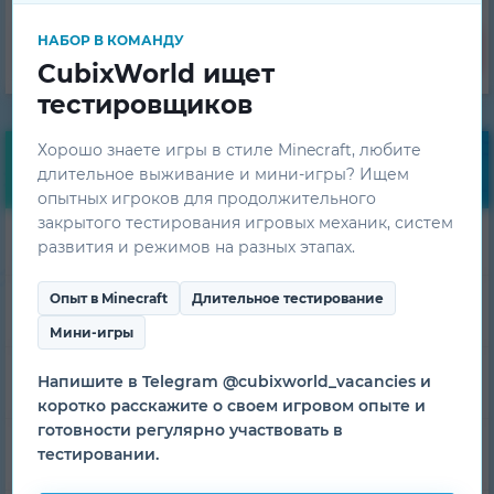
НАБОР В КОМАНДУ
Забыл пароль
CubixWorld ищет
тестировщиков
Хорошо знаете игры в стиле Minecraft, любите
Навигация
длительное выживание и мини-игры? Ищем
опытных игроков для продолжительного
закрытого тестирования игровых механик, систем
Скачать лаунчер
развития и режимов на разных этапах.
Опыт в Minecraft
Длительное тестирование
Моды
Мини-игры
Скины
Напишите в Telegram @cubixworld_vacancies и
коротко расскажите о своем игровом опыте и
готовности регулярно участвовать в
Плащи
тестировании.