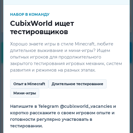
Регистрация
НАБОР В КОМАНДУ
Забыл пароль
CubixWorld ищет
тестировщиков
Хорошо знаете игры в стиле Minecraft, любите
длительное выживание и мини-игры? Ищем
Навигация
опытных игроков для продолжительного
закрытого тестирования игровых механик, систем
развития и режимов на разных этапах.
Скачать лаунчер
Опыт в Minecraft
Длительное тестирование
Моды
Мини-игры
Напишите в Telegram @cubixworld_vacancies и
Скины
коротко расскажите о своем игровом опыте и
готовности регулярно участвовать в
тестировании.
Плащи