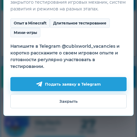
Бесплатные бонусы
закрытого тестирования игровых механик, систем
развития и режимов на разных этапах.
Получай ежедневные
Опыт в Minecraft
Длительное тестирование
бонусы!
Мини-игры
ПОЛУЧИТЬ
Напишите в Telegram @cubixworld_vacancies и
коротко расскажите о своем игровом опыте и
готовности регулярно участвовать в
тестировании.
Мониторинг
Подать заявку в Telegram
59
1.7.10
HiTech
Закрыть
1 сервер
из 500
27
1.7.10
SkyTech
1 сервер
из 300