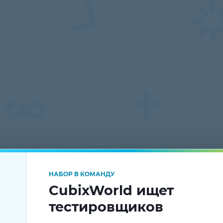
НАБОР В КОМАНДУ
CubixWorld ищет
тестировщиков