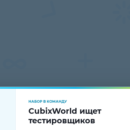
НАБОР В КОМАНДУ
CubixWorld ищет
тестировщиков