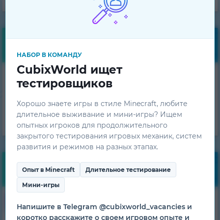
Бесплатные бонусы
НАБОР В КОМАНДУ
CubixWorld ищет
Получай ежедневные
тестировщиков
бонусы!
Хорошо знаете игры в стиле Minecraft, любите
ПОЛУЧИТЬ
длительное выживание и мини-игры? Ищем
опытных игроков для продолжительного
закрытого тестирования игровых механик, систем
развития и режимов на разных этапах.
Мониторинг
Опыт в Minecraft
Длительное тестирование
Мини-игры
42
1.7.10
HiTech
Напишите в Telegram @cubixworld_vacancies и
1 сервер
из 500
коротко расскажите о своем игровом опыте и