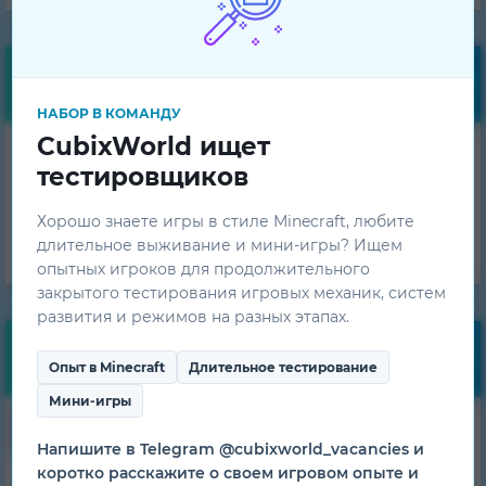
Бесплатные бонусы
НАБОР В КОМАНДУ
CubixWorld ищет
Получай ежедневные
тестировщиков
бонусы!
Хорошо знаете игры в стиле Minecraft, любите
ПОЛУЧИТЬ
длительное выживание и мини-игры? Ищем
опытных игроков для продолжительного
закрытого тестирования игровых механик, систем
развития и режимов на разных этапах.
Мониторинг
Опыт в Minecraft
Длительное тестирование
Мини-игры
74
1.7.10
HiTech
Напишите в Telegram @cubixworld_vacancies и
1 сервер
из 500
коротко расскажите о своем игровом опыте и