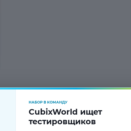
НАБОР В КОМАНДУ
CubixWorld ищет
тестировщиков
инистратор на MagicRPG #1