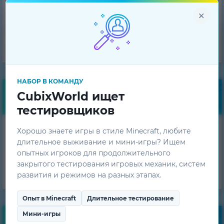
×
Техническая поддержка
Команда проекта
НАБОР В КОМАНДУ
CubixWorld ищет
Бесплатные бонусы
тестировщиков
Получай ежедневные
Хорошо знаете игры в стиле Minecraft, любите
длительное выживание и мини-игры? Ищем
бонусы!
опытных игроков для продолжительного
ПОЛУЧИТЬ
закрытого тестирования игровых механик, систем
развития и режимов на разных этапах.
Опыт в Minecraft
Длительное тестирование
Мини-игры