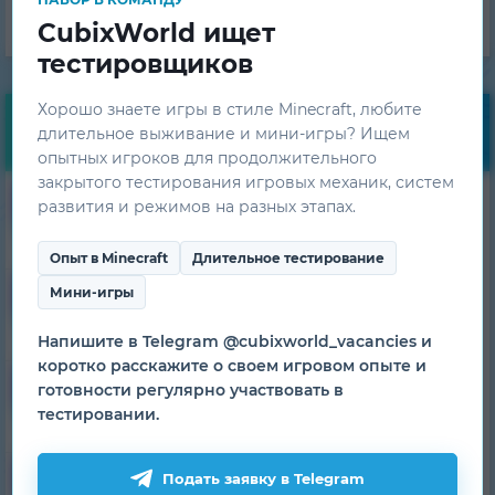
ПОЛУЧИТЬ
CubixWorld ищет
тестировщиков
Хорошо знаете игры в стиле Minecraft, любите
Мониторинг
длительное выживание и мини-игры? Ищем
опытных игроков для продолжительного
закрытого тестирования игровых механик, систем
56
1.7.10
HiTech
развития и режимов на разных этапах.
1 сервер
из 500
Опыт в Minecraft
Длительное тестирование
20
1.7.10
Мини-игры
SkyTech
1 сервер
из 300
Напишите в Telegram @cubixworld_vacancies и
коротко расскажите о своем игровом опыте и
84
1.7.10
TechnoMagic
готовности регулярно участвовать в
1 сервер
тестировании.
из 750
16
1.7.10
MagicRPG
Подать заявку в Telegram