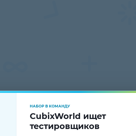
НАБОР В КОМАНДУ
CubixWorld ищет
тестировщиков