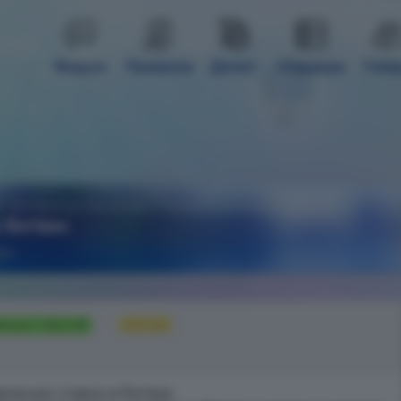
Форум
Правила
Донат
Сервера
Гай
Вопросы по игре | Предложения/Идеи
 битвах
84
Автор
mon 1.16.5 #1
авление ставок в битвах