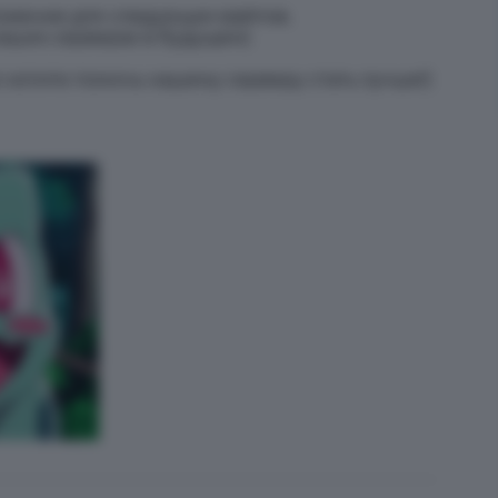
ожение для следующих вайпов.
наших серверах в будущем)
о хотите помочь нашему серверу стать лучше!)