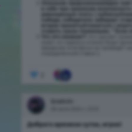
Описание предложения/идеи: моё 
в себе при сражении возможность
равноценную плату ( кубиксы/пок
победе, победитель забирает став
вторая принять/отказаться ( играт
ставить након покемошек. " Если э
Что это изменит?
: это сделает сра
азарт, но надеюсь игроки будут дум
введение этой фичи не приведет н
определённой ставки ;).
2
Snelvin
28 июля 2024 г., 21:43
Доброго времени суток, игрок!