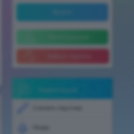
Войти
Регистрация
Забыл пароль
Навигация
Скачать лаунчер
Моды