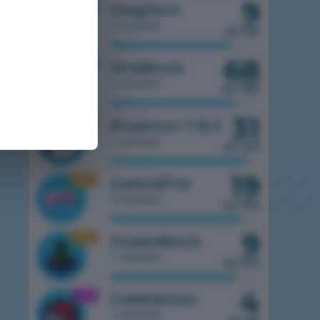
9
1.7.10
GregTech
1 сервер
из 150
68
1.7.10
OneBlock
1 сервер
из 750
31
1.16.5
Pixelmon 1.16.5
1 сервер
из 100
19
1.16.5
IceAndFire
1 сервер
из 100
9
1.16.5
OceanBlock
1 сервер
из 100
4
1.21.1
Cobblemon
1 сервер