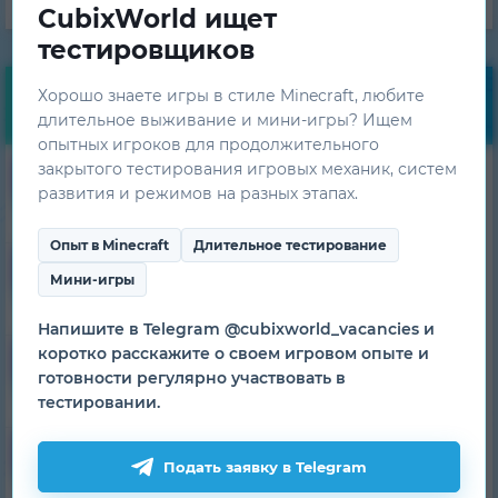
CubixWorld ищет
тестировщиков
Хорошо знаете игры в стиле Minecraft, любите
Мониторинг
длительное выживание и мини-игры? Ищем
опытных игроков для продолжительного
28
1.7.10
закрытого тестирования игровых механик, систем
HiTech
развития и режимов на разных этапах.
1 сервер
из 500
Опыт в Minecraft
Длительное тестирование
15
1.7.10
SkyTech
Мини-игры
1 сервер
из 300
Напишите в Telegram @cubixworld_vacancies и
38
1.7.10
коротко расскажите о своем игровом опыте и
TechnoMagic
готовности регулярно участвовать в
1 сервер
из 750
тестировании.
13
1.7.10
MagicRPG
Подать заявку в Telegram
1 сервер
из 500