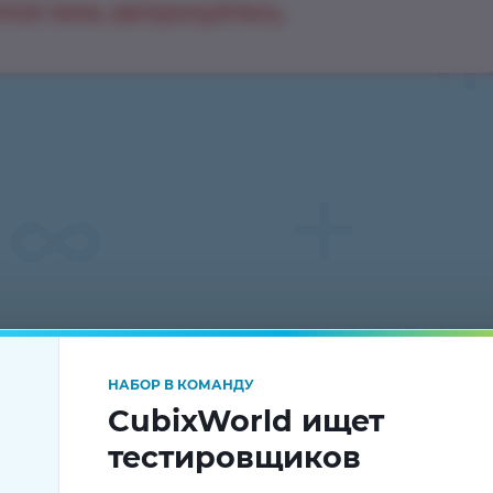
той теме, авторизуйтесь,
НАБОР В КОМАНДУ
CubixWorld ищет
тестировщиков