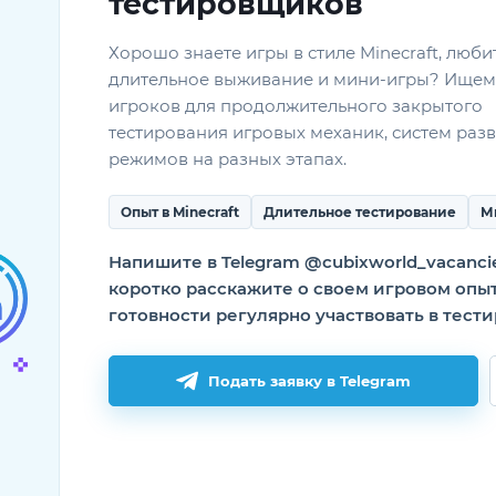
тестировщиков
Хорошо знаете игры в стиле Minecraft, люби
длительное выживание и мини-игры? Ищем
игроков для продолжительного закрытого
тестирования игровых механик, систем разв
режимов на разных этапах.
Опыт в Minecraft
Длительное тестирование
М
Напишите в Telegram @cubixworld_vacanci
коротко расскажите о своем игровом опы
готовности регулярно участвовать в тест
Подать заявку в Telegram