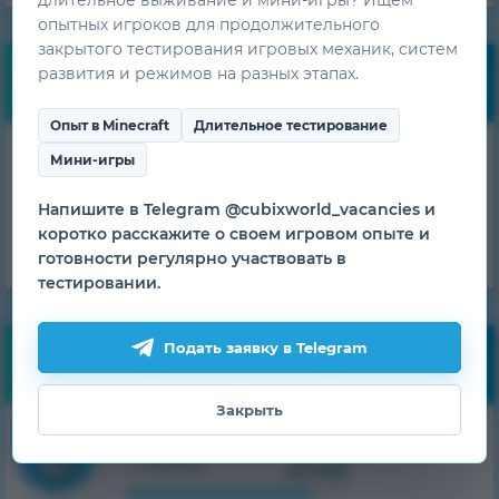
опытных игроков для продолжительного
закрытого тестирования игровых механик, систем
развития и режимов на разных этапах.
Бесплатные бонусы
Опыт в Minecraft
Длительное тестирование
Получай ежедневные
Мини-игры
бонусы!
Напишите в Telegram @cubixworld_vacancies и
ПОЛУЧИТЬ
коротко расскажите о своем игровом опыте и
готовности регулярно участвовать в
тестировании.
Подать заявку в Telegram
Мониторинг
Закрыть
54
1.7.10
HiTech
1 сервер
из 500