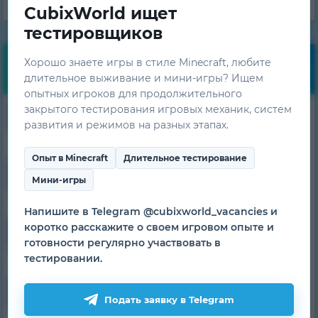
CubixWorld ищет
тестировщиков
Хорошо знаете игры в стиле Minecraft, любите
Мониторинг
длительное выживание и мини-игры? Ищем
опытных игроков для продолжительного
60
1.7.10
закрытого тестирования игровых механик, систем
HiTech
развития и режимов на разных этапах.
1 сервер
из 500
Опыт в Minecraft
Длительное тестирование
28
1.7.10
SkyTech
Мини-игры
1 сервер
из 300
Напишите в Telegram @cubixworld_vacancies и
71
1.7.10
коротко расскажите о своем игровом опыте и
TechnoMagic
готовности регулярно участвовать в
1 сервер
из 750
тестировании.
26
1.7.10
MagicRPG
Подать заявку в Telegram
1 сервер
из 500