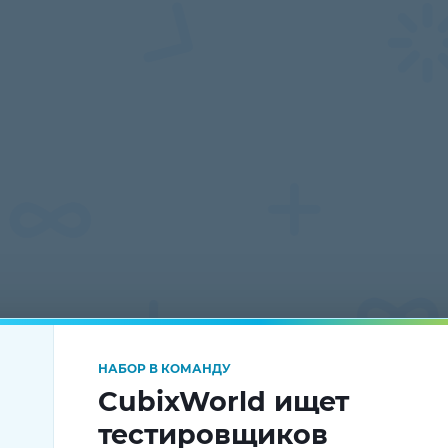
НАБОР В КОМАНДУ
CubixWorld ищет
тестировщиков