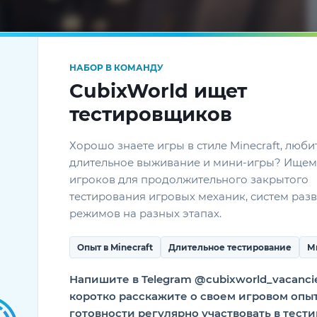
НАБОР В КОМАНДУ
CubixWorld ищет
тестировщиков
Хорошо знаете игры в стиле Minecraft, люби
длительное выживание и мини-игры? Ищем
игроков для продолжительного закрытого
тестирования игровых механик, систем разв
режимов на разных этапах.
Опыт в Minecraft
Длительное тестирование
М
Напишите в Telegram @cubixworld_vacanci
коротко расскажите о своем игровом опы
готовности регулярно участвовать в тест