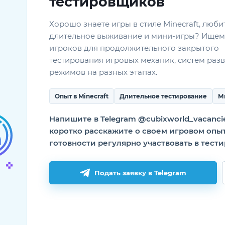
тестировщиков
Хорошо знаете игры в стиле Minecraft, люби
длительное выживание и мини-игры? Ищем
игроков для продолжительного закрытого
тестирования игровых механик, систем разв
режимов на разных этапах.
Опыт в Minecraft
Длительное тестирование
М
Напишите в Telegram @cubixworld_vacanci
коротко расскажите о своем игровом опы
готовности регулярно участвовать в тест
Подать заявку в Telegram