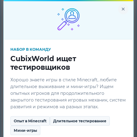
×
Моды
Скины
НАБОР В КОМАНДУ
Плащи
CubixWorld ищет
тестировщиков
Рейтинг игроков
Хорошо знаете игры в стиле Minecraft, любите
длительное выживание и мини-игры? Ищем
Банлист
опытных игроков для продолжительного
закрытого тестирования игровых механик, систем
развития и режимов на разных этапах.
Вопрос-Ответ
Опыт в Minecraft
Длительное тестирование
Мини-игры
Техническая поддержка