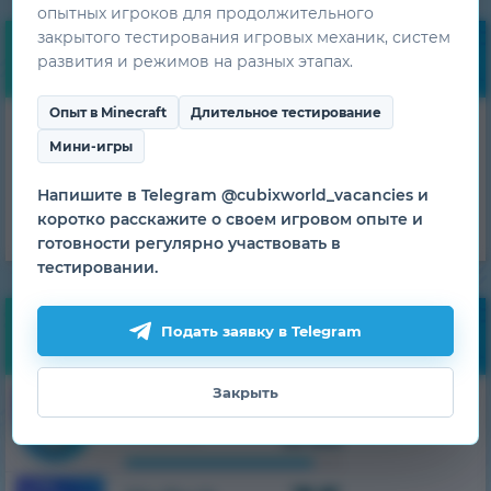
опытных игроков для продолжительного
закрытого тестирования игровых механик, систем
Бесплатные бонусы
развития и режимов на разных этапах.
Опыт в Minecraft
Длительное тестирование
Получай ежедневные
Мини-игры
бонусы!
Напишите в Telegram @cubixworld_vacancies и
ПОЛУЧИТЬ
коротко расскажите о своем игровом опыте и
готовности регулярно участвовать в
тестировании.
Подать заявку в Telegram
Мониторинг
Закрыть
77
1.7.10
HiTech
1 сервер
из 500
1.7.10