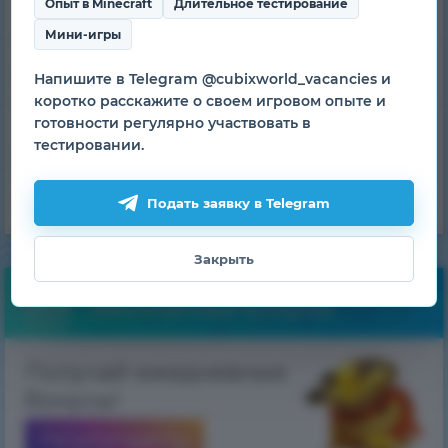
Опыт в Minecraft
Длительное тестирование
Банлист
Мини-игры
Вопрос-Ответ
Напишите в Telegram @cubixworld_vacancies и
коротко расскажите о своем игровом опыте и
готовности регулярно участвовать в
Техническая поддержка
тестировании.
Команда проекта
Подать заявку в Telegram
Закрыть
Бесплатные бонусы
Получай ежедневные
бонусы!
ПОЛУЧИТЬ