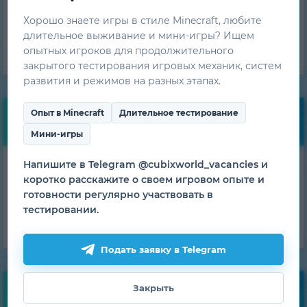
Техническая поддержка
Хорошо знаете игры в стиле Minecraft, любите
длительное выживание и мини-игры? Ищем
Команда проекта
опытных игроков для продолжительного
закрытого тестирования игровых механик, систем
развития и режимов на разных этапах.
Опыт в Minecraft
Длительное тестирование
Бесплатные бонусы
Мини-игры
Напишите в Telegram @cubixworld_vacancies и
Получай ежедневные
коротко расскажите о своем игровом опыте и
бонусы!
готовности регулярно участвовать в
тестировании.
ПОЛУЧИТЬ
Подать заявку в Telegram
Закрыть
Мониторинг