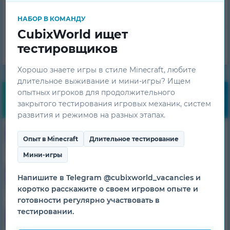
Получай ежедневные
бонусы!
НАБОР В КОМАНДУ
CubixWorld ищет
ПОЛУЧИТЬ
тестировщиков
Хорошо знаете игры в стиле Minecraft, любите
длительное выживание и мини-игры? Ищем
опытных игроков для продолжительного
Мониторинг
закрытого тестирования игровых механик, систем
развития и режимов на разных этапах.
48
1.7.10
HiTech
Опыт в Minecraft
Длительное тестирование
1 сервер
из 500
Мини-игры
30
1.7.10
SkyTech
Напишите в Telegram @cubixworld_vacancies и
1 сервер
коротко расскажите о своем игровом опыте и
из 300
готовности регулярно участвовать в
тестировании.
45
1.7.10
TechnoMagic