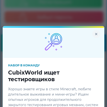
Регистрация
Забыл пароль
×
Навигация
Скачать лаунчер
НАБОР В КОМАНДУ
CubixWorld ищет
Моды
тестировщиков
Скины
Хорошо знаете игры в стиле Minecraft, любите
длительное выживание и мини-игры? Ищем
опытных игроков для продолжительного
Плащи
закрытого тестирования игровых механик, систем