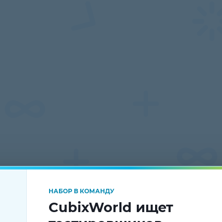
НАБОР В КОМАНДУ
CubixWorld ищет