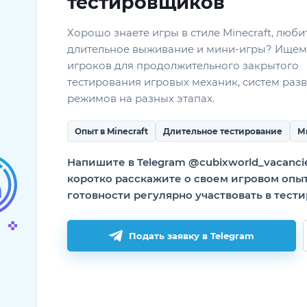
тестировщиков
Хорошо знаете игры в стиле Minecraft, люби
длительное выживание и мини-игры? Ищем
игроков для продолжительного закрытого
тестирования игровых механик, систем разв
режимов на разных этапах.
Опыт в Minecraft
Длительное тестирование
М
Напишите в Telegram @cubixworld_vacanci
коротко расскажите о своем игровом опы
готовности регулярно участвовать в тест
Подать заявку в Telegram