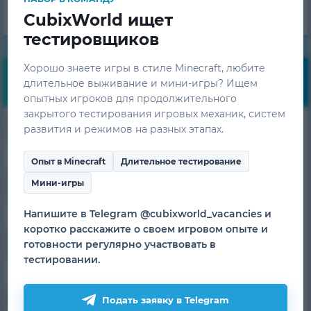
ПОЛУЧИТЬ
CubixWorld ищет
тестировщиков
Хорошо знаете игры в стиле Minecraft, любите
Мониторинг
длительное выживание и мини-игры? Ищем
опытных игроков для продолжительного
закрытого тестирования игровых механик, систем
80
1.7.10
HiTech
развития и режимов на разных этапах.
1 сервер
из 500
Опыт в Minecraft
Длительное тестирование
30
1.7.10
SkyTech
Мини-игры
1 сервер
из 300
Напишите в Telegram @cubixworld_vacancies и
коротко расскажите о своем игровом опыте и
116
1.7.10
TechnoMagic
готовности регулярно участвовать в
1 сервер
тестировании.
из 750
30
1.7.10
MagicRPG
Подать заявку в Telegram