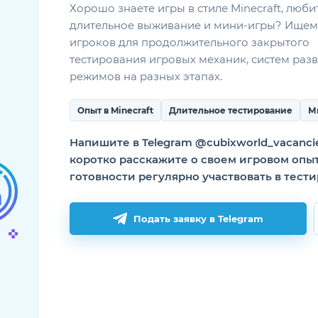
Хорошо знаете игры в стиле Minecraft, люби
длительное выживание и мини-игры? Ищем
игроков для продолжительного закрытого
тестирования игровых механик, систем разв
режимов на разных этапах.
Опыт в Minecraft
Длительное тестирование
М
Напишите в Telegram @cubixworld_vacanci
коротко расскажите о своем игровом опы
готовности регулярно участвовать в тест
Подать заявку в Telegram