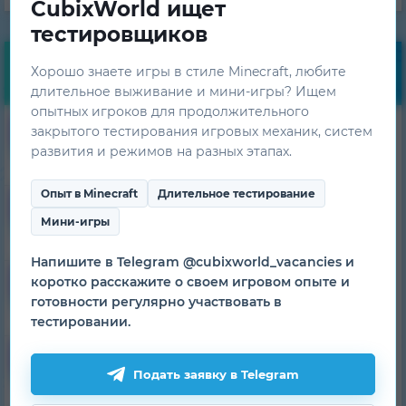
CubixWorld ищет
тестировщиков
Хорошо знаете игры в стиле Minecraft, любите
Мониторинг
длительное выживание и мини-игры? Ищем
опытных игроков для продолжительного
25
1.7.10
HiTech
закрытого тестирования игровых механик, систем
развития и режимов на разных этапах.
1 сервер
из 500
Опыт в Minecraft
Длительное тестирование
7
1.7.10
SkyTech
Мини-игры
1 сервер
из 300
Напишите в Telegram @cubixworld_vacancies и
34
1.7.10
TechnoMagic
коротко расскажите о своем игровом опыте и
готовности регулярно участвовать в
1 сервер
из 750
тестировании.
2
1.7.10
MagicRPG
Подать заявку в Telegram
1 сервер
из 500