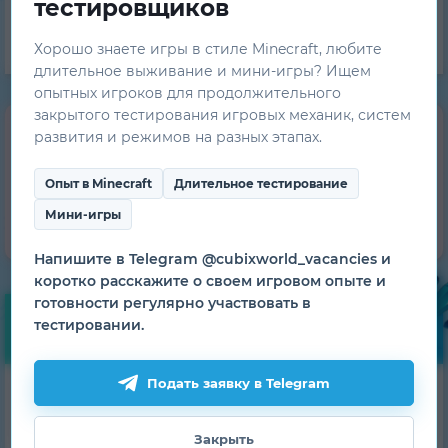
тестировщиков
0
Хорошо знаете игры в стиле Minecraft, любите
длительное выживание и мини-игры? Ищем
опытных игроков для продолжительного
закрытого тестирования игровых механик, систем
развития и режимов на разных этапах.
Для отправки
ответов в этой теме,
Опыт в Minecraft
Длительное тестирование
авторизуйтесь,
Мини-игры
пожалуйста.
Напишите в Telegram @cubixworld_vacancies и
коротко расскажите о своем игровом опыте и
готовности регулярно участвовать в
тестировании.
Авторизация
Подать заявку в Telegram
Закрыть