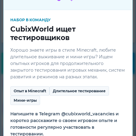
Получай ежедневные
бонусы!
НАБОР В КОМАНДУ
ПОЛУЧИТЬ
CubixWorld ищет
тестировщиков
Хорошо знаете игры в стиле Minecraft, любите
длительное выживание и мини-игры? Ищем
Мониторинг
опытных игроков для продолжительного
закрытого тестирования игровых механик, систем
развития и режимов на разных этапах.
68
1.7.10
HiTech
1 сервер
Опыт в Minecraft
Длительное тестирование
из 500
Мини-игры
32
1.7.10
SkyTech
Напишите в Telegram @cubixworld_vacancies и
1 сервер
из 300
коротко расскажите о своем игровом опыте и
готовности регулярно участвовать в
1.7.10
TechnoMagic
тестировании.